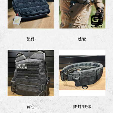
配件
槍套
背心
腰封/腰帶